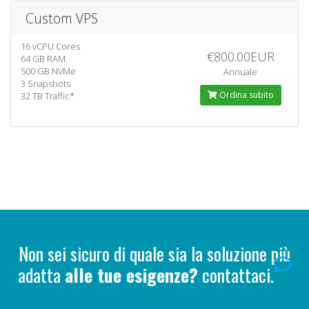
Custom VPS
16 vCPU Cores
€800.00EUR
64 GB RAM
500 GB NVMe
Annuale
3 Snapshots
Ordina subito
32 TB Traffic*
Non sei sicuro di quale sia la soluzione più
adatta
alle tue esigenze?
contattaci.