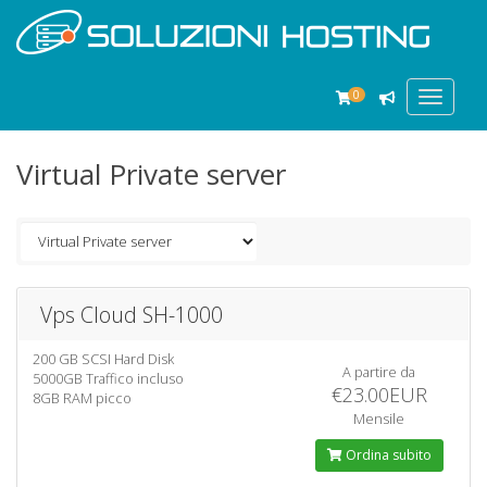
0
Toggle
navigat
Virtual Private server
Vps Cloud SH-1000
200 GB SCSI Hard Disk
A partire da
5000GB Traffico incluso
€23.00EUR
8GB RAM picco
Mensile
Ordina subito