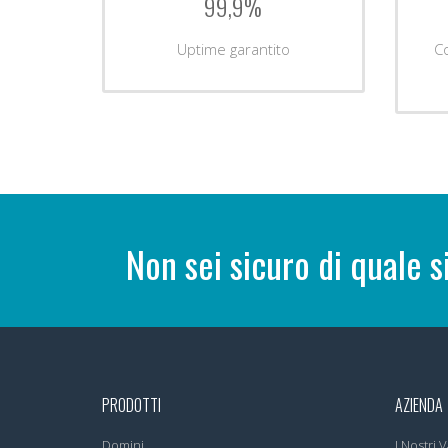
99,9%
Uptime garantito
C
Non sei sicuro di quale s
PRODOTTI
AZIENDA
Domini
I Nostri V