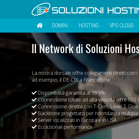
DOMINI
HOSTING
VPS CLOUD
Il Network di Soluzioni Hos
La nostra dorsale offre collegamenti diretti con 
ad esempio, il DE-CIX a Francoforte.
Disponibilità garantita al 99.9%
Connessione totale ad alta velocità oltre 550 
Connessione diretta con T-Com, Level 3, Glob
Backbone progettato per ridondanza multipla 
Server localizzati in Europa e in USA
Eccezionali performance