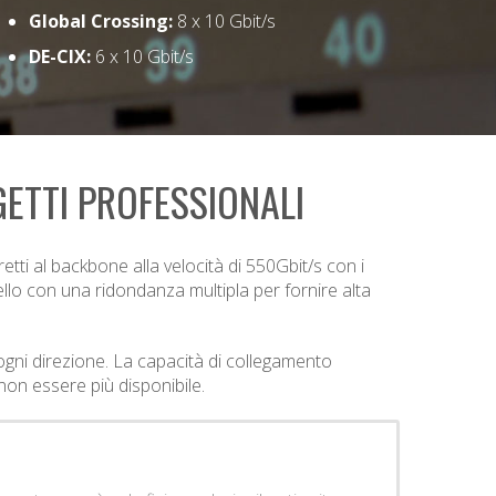
Global Crossing:
8 x 10 Gbit/s
DE-CIX:
6 x 10 Gbit/s
GETTI PROFESSIONALI
retti al backbone alla velocità di 550Gbit/s con i
lo con una ridondanza multipla per fornire alta
 ogni direzione. La capacità di collegamento
non essere più disponibile.