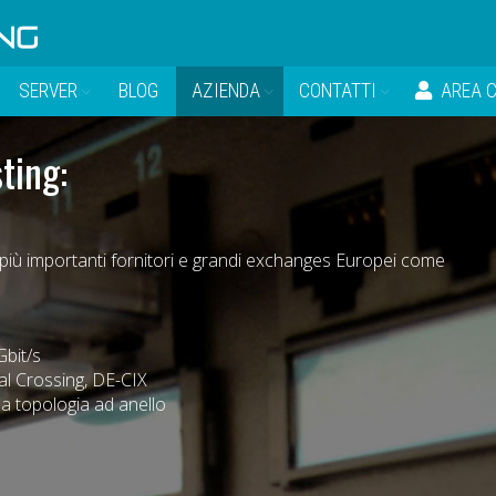
SERVER
BLOG
AZIENDA
CONTATTI
AREA C
ting:
i più importanti fornitori e grandi exchanges Europei come
Gbit/s
al Crossing, DE-CIX
a topologia ad anello