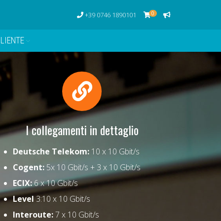
0
+39 0746 1890101
LIENTE
I collegamenti in dettaglio
Deutsche Telekom:
10 x 10 Gbit/s
Cogent:
5x 10 Gbit/s + 3 x 10 Gbit/s
ECIX:
6 x 10 Gbit/s
Level
3:10 x 10 Gbit/s
Interoute:
7 x 10 Gbit/s