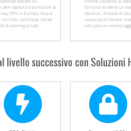
rnazionali basata su
Poiché l'accesso ai data
e alte capacità trasmissive di
fornisce ai clienti un l
n key IXPs in Europa, Asia e
da virus , firewall di cl
n tutti i principali carrier
sicurezza in tempo rea
i di peering privati.
intrusioni e monitoragg
al livello successivo con Soluzioni 