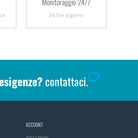
Monitoraggio 24/7
ise
24 Ore al giorno
 esigenze?
contattaci.
ACCOUNT
Area Cliente