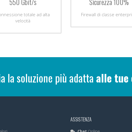
550 Gbit/s
Sicurezza 100%
onnessione totale ad alta
Firewall di classe enterpr
velocità
ia la soluzione più adatta
alle tue
ASSISTENZA
alori
Chat
Online