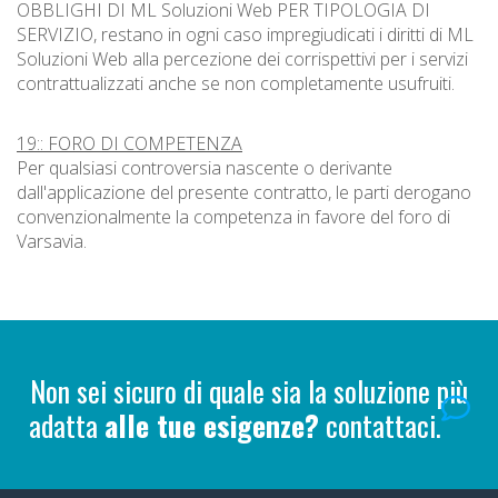
OBBLIGHI DI ML Soluzioni Web PER TIPOLOGIA DI
SERVIZIO, restano in ogni caso impregiudicati i diritti di ML
Soluzioni Web alla percezione dei corrispettivi per i servizi
contrattualizzati anche se non completamente usufruiti.
19:: FORO DI COMPETENZA
Per qualsiasi controversia nascente o derivante
dall'applicazione del presente contratto, le parti derogano
convenzionalmente la competenza in favore del foro di
Varsavia.
Non sei sicuro di quale sia la soluzione più
adatta
alle tue esigenze?
contattaci.