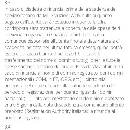
8.3
In caso di disdetta o rinuncia, prima della scadenza del
servizio fornito da ML Soluzioni Web, nulla di quanto
pagato dall'utente sarà restituito in quanto la cifra
corrisposta sarà trattenuta a copertura delle spese del/i
servizio/i erogato/i. Lo spazio acquistato rimarrà
comunque disponibile all'utente fino alla data naturale di
scadenza indicata nell'ultima fattura emessa, quindi potrà
essere utilizzato tramite l'indirizzo IP. In caso di
trasferimento del nome di dominio tutti gli oneri e tutte le
spese saranno a carico del nuovo Provider/Maintainer. In
caso di rinuncia al nome di dominio registrato, per i domini
internazionali (.COM, .NET, .ORG, ect.) il diritto alla
proprietà del nome decade alla naturale scadenza del
periodo di registrazione, per quanto riguarda i domini
nazionali (.IT) il titolare intestatario del dominio è obbligato
entro 5 giorni dalla data di scadenza a comunicare all'ente
preposto (Registration Authority Italiana) la rinuncia al
nome assegnato.
8.4