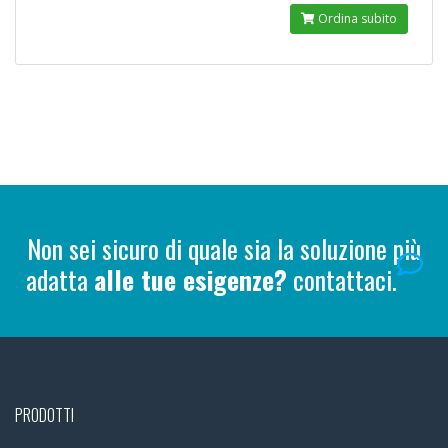
Ordina subito
Non sei sicuro di quale sia la soluzione più
adatta
alle tue esigenze?
contattaci.
PRODOTTI