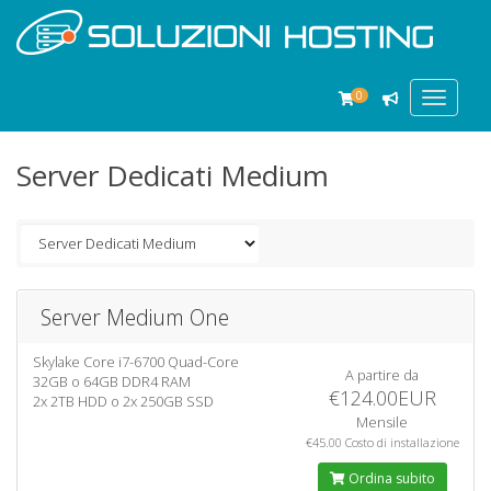
0
Toggle
navigat
Server Dedicati Medium
Server Medium One
Skylake Core i7-6700 Quad-Core
A partire da
32GB o 64GB DDR4 RAM
€124.00EUR
2x 2TB HDD o 2x 250GB SSD
Mensile
€45.00 Costo di installazione
Ordina subito