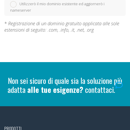
Utilizzerò il mio dominio esistente ed aggiornerò i
nameserver
*
Registrazione di un dominio gratuito applicata alle sole
estensioni di seguito: .com, .info, .it, .net, .org
Non sei sicuro di quale sia la soluzione più
adatta
alle tue esigenze?
contattaci.
PRODOTTI