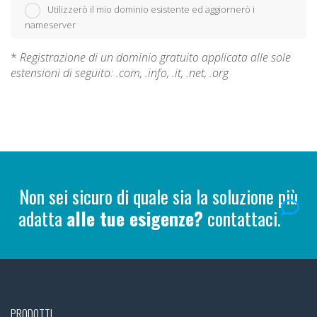
Utilizzerò il mio dominio esistente ed aggiornerò i
nameserver
*
Registrazione di un dominio gratuito applicata alle sole
estensioni di seguito: .com, .info, .it, .net, .org
Non sei sicuro di quale sia la soluzione più
adatta
alle tue esigenze?
contattaci.
PRODOTTI