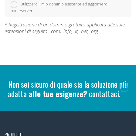
Utilizzerò il mio dominio esistente ed aggiornerò i
nameserver
*
Registrazione di un dominio gratuito applicata alle sole
estensioni di seguito: .com, .info, .it, .net, .org
Non sei sicuro di quale sia la soluzione più
adatta
alle tue esigenze?
contattaci.
PRODOTTI