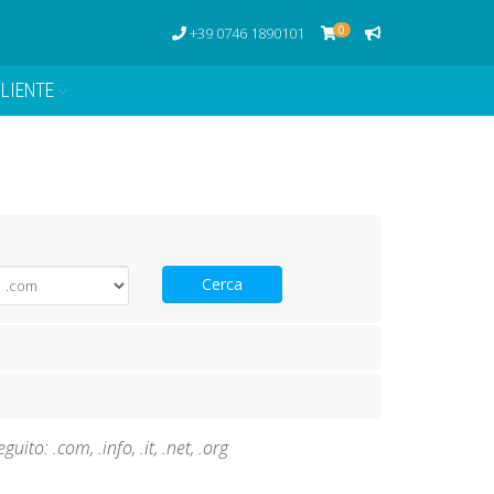
0
+39 0746 1890101
LIENTE
Cerca
ito: .com, .info, .it, .net, .org