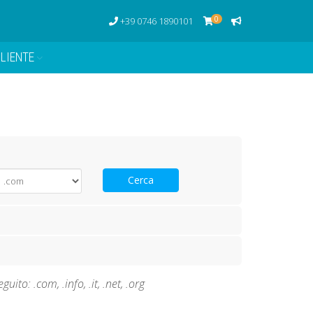
0
+39 0746 1890101
LIENTE
Cerca
ito: .com, .info, .it, .net, .org