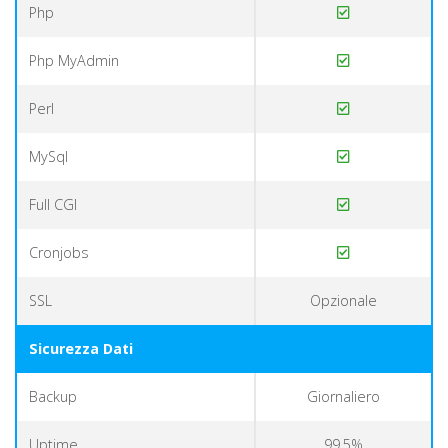
Php
Php MyAdmin
Perl
MySql
Full CGI
Cronjobs
SSL
Opzionale
Sicurezza Dati
Backup
Giornaliero
Uptime
99,5%