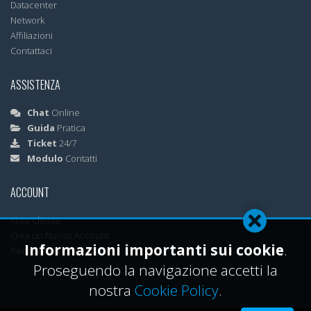
Datacenter
Network
Affiliazioni
Contattaci
ASSISTENZA
Chat
Online
Guida
Pratica
Ticket
24/7
Modulo
Contatti
ACCOUNT
Area Cliente
Crea un Nuovo Account
Informazioni importanti sui cookie
.
Recupera Password
Proseguendo la navigazione accetti la
nostra
Cookie Policy
.