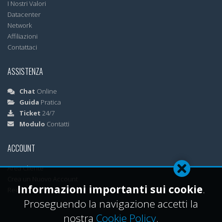
I Nostri Valori
Datacenter
Network
Affiliazioni
Contattaci
ASSISTENZA
Chat
Online
Guida
Pratica
Ticket
24/7
Modulo
Contatti
ACCOUNT
Area Cliente
Crea un Nuovo Account
Informazioni importanti sui cookie
.
Recupera Password
Proseguendo la navigazione accetti la
nostra
Cookie Policy
.