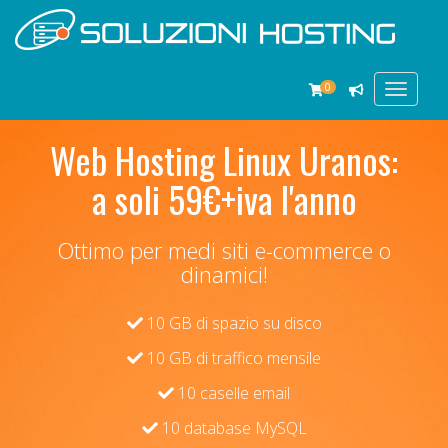
0
Toggle
navigat
Web Hosting Linux Uranos:
a soli 59€+iva l'anno
Ottimo per medi siti e-commerce o
dinamici!
10 GB di spazio su disco
10 GB di traffico mensile
10 caselle email
10 database MySQL