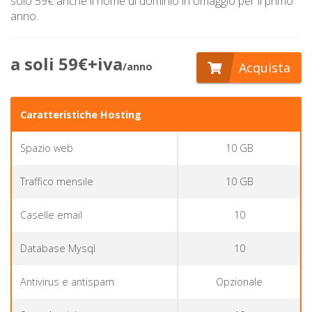
solo 59€ anche il nome di dominio in omaggio per il primo
anno.
a soli 59€+iva
Acquista
/anno
Caratteristiche Hosting
Spazio web
10 GB
Traffico mensile
10 GB
Caselle email
10
Database Mysql
10
Antivirus e antispam
Opzionale