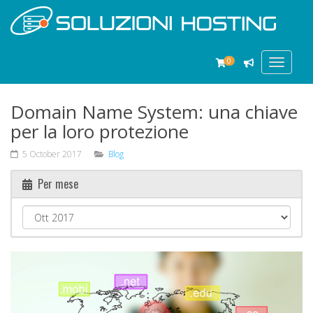
0
Toggle
navigat
Domain Name System: una chiave
per la loro protezione
5 October 2017
Blog
Per mese