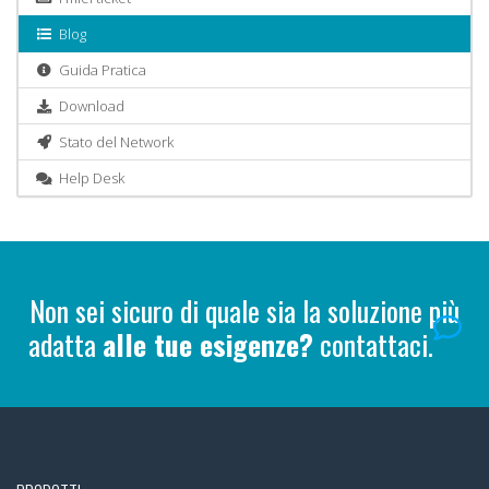
Blog
Guida Pratica
Download
Stato del Network
Help Desk
Non sei sicuro di quale sia la soluzione più
adatta
alle tue esigenze?
contattaci.