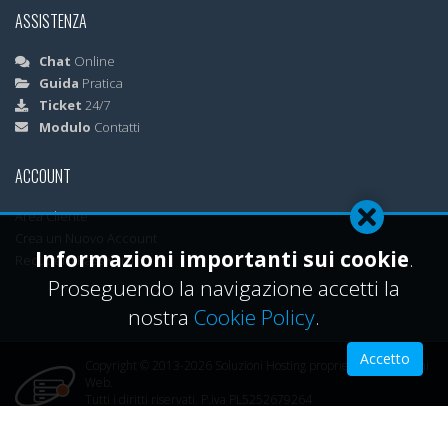
ASSISTENZA
Chat
Online
Guida
Pratica
Ticket
24/7
Modulo
Contatti
ACCOUNT
Area Cliente
Crea un Nuovo Account
Informazioni importanti sui cookie
.
Recupera Password
Proseguendo la navigazione accetti la
nostra
Cookie Policy
.
Accetto
Copyright © 2013-2026 Soluzioni Hosting proprietà ML Soluzioni
Web.
Tutti i diritti riservati. P.iva PL5252679264
Powered by
mlsoluzioniweb.com
TERMINI E CONDIZIONI
PRIVACY POLICY
INFORMATIVA COOKIE