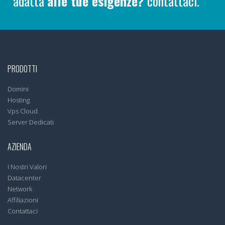
adatta
alle tue esigenze?
contattaci.
PRODOTTI
Domini
Hosting
Vps Cloud
Server Dedicati
AZIENDA
I Nostri Valori
Datacenter
Network
Affiliazioni
Contattaci